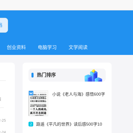
创业资料
电脑学习
文学阅读
热门排序
小说《老人与海》感悟600字
报
迎借
》。
2-25
路遥《平凡的世界》读后感500字10
2
2-24