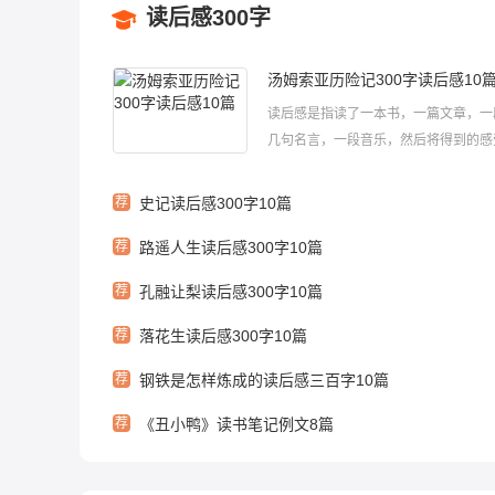
读后感300字
汤姆索亚历险记300字读后感10
读后感是指读了一本书，一篇文章，一
几句名言，一段音乐，然后将得到的感
示写成的文章叫做读后感。读后感就是
记，以下是小编准备的汤姆索亚历险记3
荐
史记读后感300字10篇
后感范文，欢迎借鉴学习。汤姆索亚历险
荐
路遥人生读后感300字10篇
字读后感1《汤姆·索亚历险记》中...
荐
孔融让梨读后感300字10篇
荐
落花生读后感300字10篇
荐
钢铁是怎样炼成的读后感三百字10篇
荐
《丑小鸭》读书笔记例文8篇