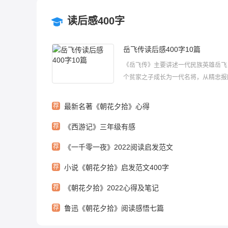
读后感400字
岳飞传读后感400字10篇
《岳飞传》主要讲述一代民族英雄岳飞
个贫家之子成长为一代名将，从精忠报
最后含冤屈死的悲壮生平。以下是小编
岳飞传读后感400字范文，欢迎借鉴学
荐
最新名著《朝花夕拾》心得
传读后感400字1最近我读了一本书，
荐
《西游记》三年级有感
名字叫做——《岳飞传》。这本书主...
荐
《一千零一夜》2022阅读启发范文
荐
小说《朝花夕拾》启发范文400字
荐
《朝花夕拾》2022心得及笔记
荐
鲁迅《朝花夕拾》阅读感悟七篇