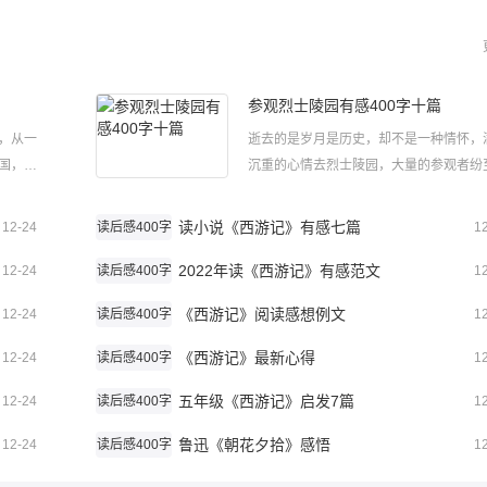
参观烈士陵园有感400字十篇
，从一
逝去的是岁月是历史，却不是一种情怀，
国，到
沉重的心情去烈士陵园，大量的参观者纷
准备的
来，重温历史，以下是小编整理的参观烈
习。岳飞
园有感400字十篇精选，欢迎阅读分享。
读小说《西游记》有感七篇
12-24
读后感400字
1
这本书的
士陵园有感400字1今天我们利用周末的
2022年读《西游记》有感范文
观了瑞安西山烈士陵园，西山烈士陵...
12-24
读后感400字
1
《西游记》阅读感想例文
12-24
读后感400字
1
《西游记》最新心得
12-24
读后感400字
1
五年级《西游记》启发7篇
12-24
读后感400字
1
鲁迅《朝花夕拾》感悟
12-24
读后感400字
1