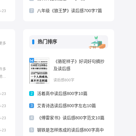
八年级《狼王梦》读后感700字7篇
7
5-23
热门排序
更多
《骆驼祥子》好词好句摘抄
及读后感
许多
他的
读后感800字
的特
幽
活着高中读后感800字10篇
2
5-23
往探
艾青诗选读后感800字左右10篇
两万
3
5-23
《傅雷家书》读后感800字范文10篇
4
5-23
钢铁是怎样炼成的读后感800字高中
5
5-23