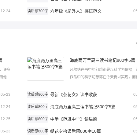
六年级《局外人》感悟范文
12-24
读后感700字
0
篇
海底两万里高三读书笔记800字5篇
，许多
凡尔纳在书中的幻想都是以科学为依据，
而他的
作品中的科学幻想都在今天得以实现，而
动的特
作品中的幻想大胆新奇，并以逼真，生动
动幽
色让人读起来趣味盎然。书中的故事生动
最新《茶花女》读书收获
05-23
读后感800字
0
向往探
默，妙语横生，激发了人们热爱科学，向
底两万
海底两万里高三读书笔记800字5篇
险的热情。下面是小编为大家带来的海底
12-24
读后感800字
0
里...
中学《范进中举》读后感
12-25
读后感800字
0
朝花夕拾读后感800字10篇
05-23
读后感800字
0