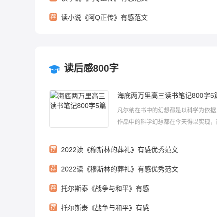
荐
读小说《阿Q正传》有感范文
读后感800字
海底两万里高三读书笔记800字5
凡尔纳在书中的幻想都是以科学为依据
作品中的科学幻想都在今天得以实现，
作品中的幻想大胆新奇，并以逼真，生
色让人读起来趣味盎然。书中的故事生
荐
2022读《穆斯林的葬礼》有感优秀范文
默，妙语横生，激发了人们热爱科学，
荐
2022读《穆斯林的葬礼》有感优秀范文
险的热情。下面是小编为大家带来的海
里...
荐
托尔斯泰《战争与和平》有感
荐
托尔斯泰《战争与和平》有感