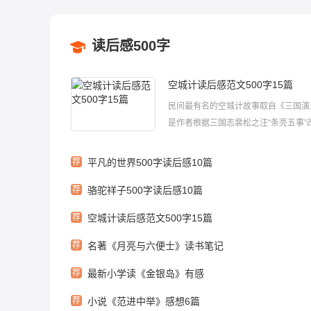
读后感500字
空城计读后感范文500字15篇
民间最有名的空城计故事取自《三国演
是作者根据三国志裴松之注“条亮五事”
段故事。那么当你读了之后有什么感想
面小编给大家带来了空城计读后感范文5
荐
平凡的世界500字读后感10篇
15篇，供大家参考。空城计读后感篇
荐
骆驼祥子500字读后感10篇
我读了一篇《三国演义》里的一篇文...
荐
空城计读后感范文500字15篇
荐
名著《月亮与六便士》读书笔记
荐
最新小学读《金银岛》有感
荐
小说《范进中举》感想6篇