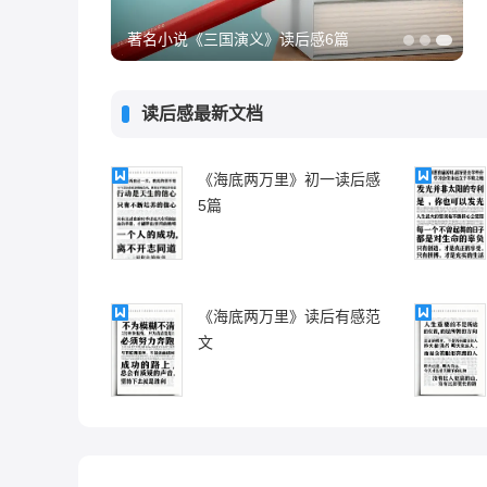
著名小说《三国演义》读后感6篇
汤姆索亚历险记3
读后感最新文档
《海底两万里》初一读后感
5篇
《海底两万里》读后有感范
文