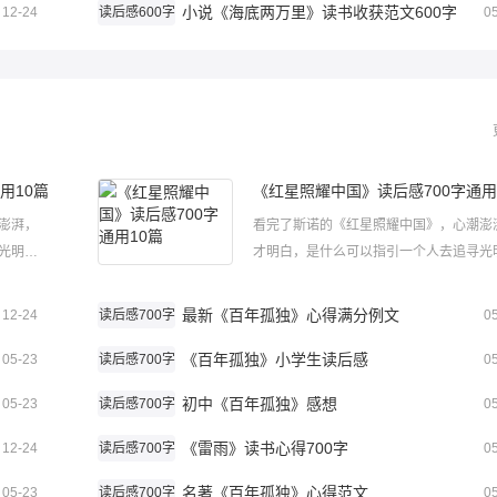
小说《海底两万里》读书收获范文600字
12-24
读后感600字
0
用10篇
《红星照耀中国》读后感700字通用
澎湃，
看完了斯诺的《红星照耀中国》，心潮澎
光明，
才明白，是什么可以指引一个人去追寻光
后感如何
原来是信仰!关于《红星照耀中国》读后感
耀中国》
写?以下是小编为大家准备的《红星照耀
最新《百年孤独》心得满分例文
12-24
读后感700字
0
来参阅。
读后感700字通用10篇，欢迎大家前来参
《百年孤独》小学生读后感
《红星照耀中国》读后感700字1...
05-23
读后感700字
0
初中《百年孤独》感想
05-23
读后感700字
0
《雷雨》读书心得700字
12-24
读后感700字
0
名著《百年孤独》心得范文
05-23
读后感700字
0