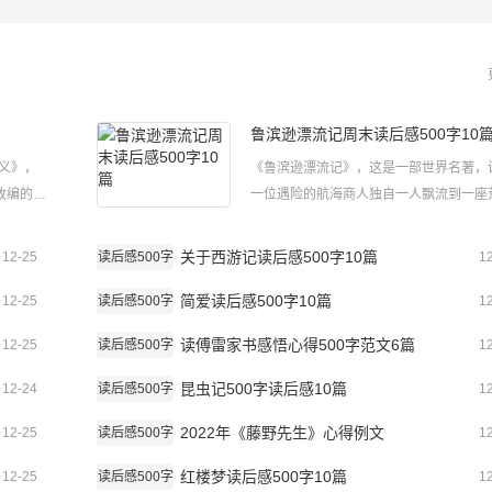
鲁滨逊漂流记周末读后感500字10
义》，
《鲁滨逊漂流记》，这是一部世界名著，
改编的一
一位遇险的航海商人独自一人飘流到一座
呢？下
岛。下面是小编给大家带来的鲁滨逊漂流
00字
末读后感500字范文10篇，以供大家参考
关于西游记读后感500字10篇
12-25
读后感500字
1
一最近，
逊漂流记周末读后感500字1读完《鲁滨
简爱读后感500字10篇
记》这本精彩的小说后。一个高大的...
12-25
读后感500字
1
读傅雷家书感悟心得500字范文6篇
12-25
读后感500字
1
昆虫记500字读后感10篇
12-24
读后感500字
1
2022年《藤野先生》心得例文
12-25
读后感500字
1
红楼梦读后感500字10篇
12-25
读后感500字
1