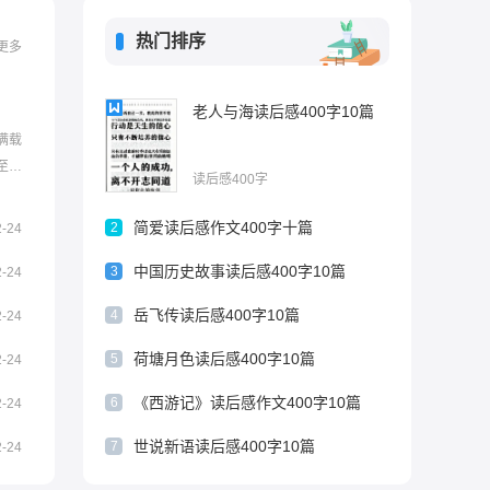
热门排序
更多
老人与海读后感400字10篇
满载
至沓
读后感400字
士陵
参观烈
简爱读后感作文400字十篇
2
2-24
时间参
中国历史故事读后感400字10篇
3
2-24
岳飞传读后感400字10篇
4
2-24
荷塘月色读后感400字10篇
5
2-24
《西游记》读后感作文400字10篇
6
2-24
世说新语读后感400字10篇
7
2-24