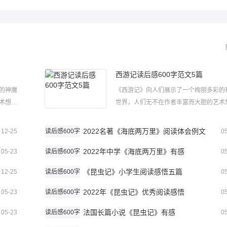
西游记读后感600字范文5篇
的神魔
《西游记》向人们展示了一个绚丽多彩的
术想象
世界，人们无不在作者丰富而大胆的艺术
的关于
面前惊叹不已。下面是小编给大家整理的
阅读。西
西游记读后感600字范文，欢迎大家来阅
2022名著《海底两万里》阅读体会例文
12-25
读后感600字
0
四大名著
游记读后感600字范文1《西游记》是四
2022年中学《海底两万里》有感
之一，它充满了离奇的色彩，向人们...
05-23
读后感600字
0
《昆虫记》小学生阅读感悟五篇
12-25
读后感600字
0
2022年《昆虫记》优秀阅读感悟
05-23
读后感600字
0
法国长篇小说《昆虫记》有感
05-23
读后感600字
0