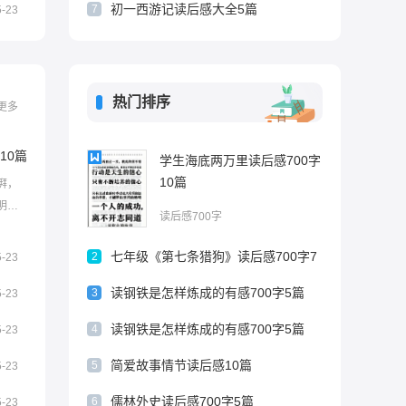
初一西游记读后感大全5篇
7
5-23
热门排序
更多
10篇
学生海底两万里读后感700字
10篇
湃，
明，
读后感700字
如何
中国》
七年级《第七条猎狗》读后感700字7
2
5-23
阅。
篇
读钢铁是怎样炼成的有感700字5篇
3
5-23
读钢铁是怎样炼成的有感700字5篇
4
5-23
简爱故事情节读后感10篇
5
5-23
儒林外史读后感700字5篇
6
5-23