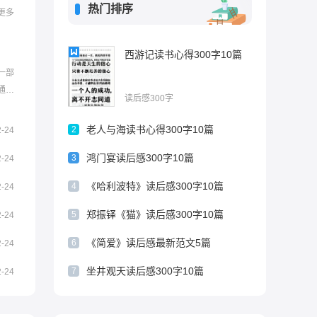
热门排序
更多
西游记读书心得300字10篇
一部
通
读后感300字
准备的
史记读
老人与海读书心得300字10篇
2
2-24
书，因
鸿门宴读后感300字10篇
3
2-24
《哈利波特》读后感300字10篇
4
2-24
郑振铎《猫》读后感300字10篇
5
2-24
《简爱》读后感最新范文5篇
6
2-24
坐井观天读后感300字10篇
7
2-24