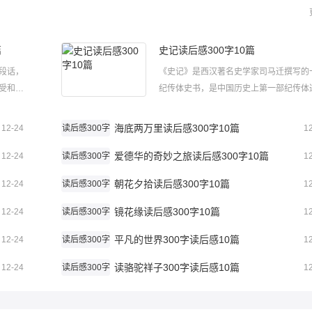
篇
史记读后感300字10篇
段话，
《史记》是西汉著名史学家司马迁撰写的
受和启
纪传体史书，是中国历史上第一部纪传体
读书笔
史，被列为“二十四史”之首，以下是小编
00字读
史记读后感300字范文，欢迎借鉴学习。
海底两万里读后感300字10篇
12-24
读后感300字
1
记300
后感300字1我非常喜欢《史记》这一本
爱德华的奇妙之旅读后感300字10篇
为它不仅有很多有趣的故事，还可...
12-24
读后感300字
1
朝花夕拾读后感300字10篇
12-24
读后感300字
1
镜花缘读后感300字10篇
12-24
读后感300字
1
平凡的世界300字读后感10篇
12-24
读后感300字
1
读骆驼祥子300字读后感10篇
12-24
读后感300字
1