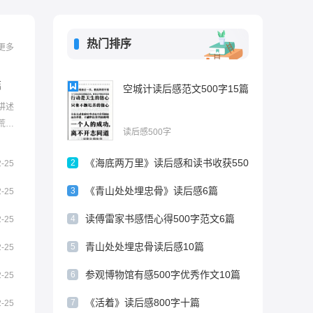
热门排序
更多
篇
空城计读后感范文500字15篇
讲述
荒
读后感500字
记周
!鲁滨
《海底两万里》读后感和读书收获550
2
2-25
逊漂流
字
《青山处处埋忠骨》读后感6篇
3
2-25
读傅雷家书感悟心得500字范文6篇
4
2-25
青山处处埋忠骨读后感10篇
5
2-25
参观博物馆有感500字优秀作文10篇
6
2-25
《活着》读后感800字十篇
7
2-25