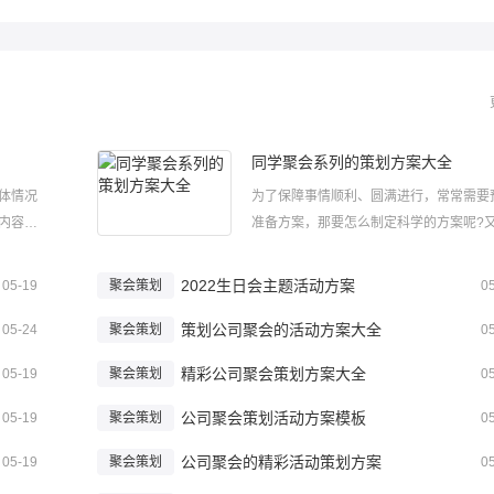
同学聚会系列的策划方案大全
体情况
为了保障事情顺利、圆满进行，常常需要
内容条
准备方案，那要怎么制定科学的方案呢?
定方案
制定一份好的方案呢?下面小编给大家整
会策划的
学聚会系列的策划方案大全，希望大家喜
2022生日会主题活动方案
05-19
聚会策划
0
会策划
同学聚会系列的策划方案大全1斗转星移
...
策划公司聚会的活动方案大全
如歌，转眼我们从__大学毕业。毕业...
05-24
聚会策划
0
精彩公司聚会策划方案大全
05-19
聚会策划
0
公司聚会策划活动方案模板
05-19
聚会策划
0
公司聚会的精彩活动策划方案
05-19
聚会策划
0