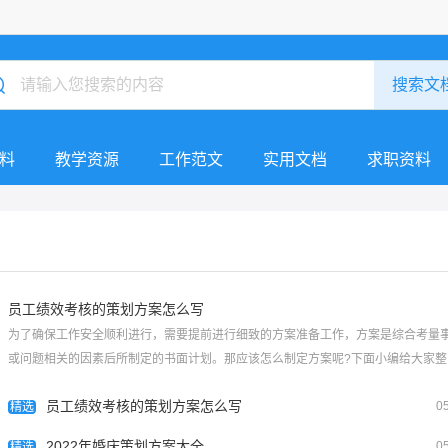
料
教学资源
工作范文
实用文档
求职资料
员工绩效考核的策划方案怎么写
为了确保工作安全顺利进行，需要提前进行细致的方案准备工作，方案是综合考量
或问题相关的因素后所制定的书面计划。那应该怎么制定方案呢?下面小编给大家整
了员工绩效考核的策划方案，希望大家喜欢！员工绩效考核的策划方案怎么写1一、
员工绩效考核的策划方案怎么写
0
核目的：规...
精选
[查看全文]
2022年婚庆策划方案大全
0
精选