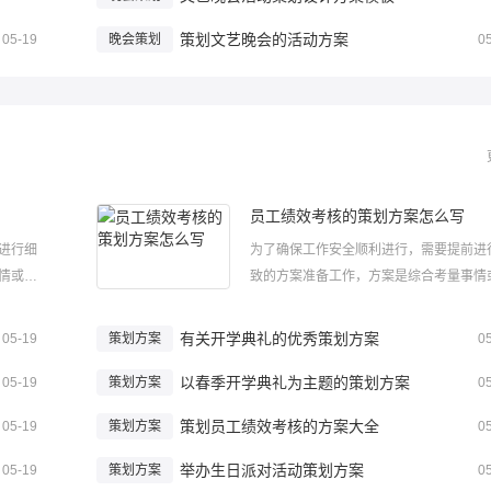
策划文艺晚会的活动方案
05-19
晚会策划
0
员工绩效考核的策划方案怎么写
进行细
为了确保工作安全顺利进行，需要提前进
情或问
致的方案准备工作，方案是综合考量事情
应该怎
题相关的因素后所制定的书面计划。那应
员工绩效
么制定方案呢?下面小编给大家整理了员
有关开学典礼的优秀策划方案
05-19
策划方案
0
绩效考
考核的策划方案，希望大家喜欢！员工绩
..
以春季开学典礼为主题的策划方案
核的策划方案怎么写1一、 考核目的：规..
05-19
策划方案
0
策划员工绩效考核的方案大全
05-19
策划方案
0
举办生日派对活动策划方案
05-19
策划方案
0