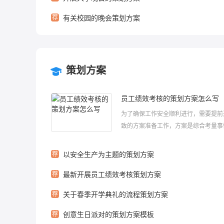
荐
有关校园的晚会策划方案
策划方案
员工绩效考核的策划方案怎么写
为了确保工作安全顺利进行，需要提前
致的方案准备工作，方案是综合考量事
题相关的因素后所制定的书面计划。那
么制定方案呢?下面小编给大家整理了
荐
以安全生产为主题的策划方案
考核的策划方案，希望大家喜欢！员工
荐
最新开展员工绩效考核策划方案
核的策划方案怎么写1一、 考核目的：规.
荐
关于春季开学典礼的流程策划方案
荐
创意生日派对的策划方案模板