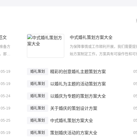
范文
中式婚礼策划方案大全
准备方
为保障事情或工作顺利开展，我们需要提
。那么
始方案制定工作，方案具有可操作性和可
大家整理
的特点。那如何制定一份方案呢?下面小
文，希望
家整理了中式婚礼策划方案大全，希望大
精彩的创意婚礼主题策划方案
05-19
婚礼策划
0
划方案范
欢！中式婚礼策划方案大全1一、活动目
以婚礼为主题的活动策划方案
着经济社会的快速发展人们生活水平的逐..
05-19
婚礼策划
0
以婚庆为专题的策划方案大全
05-24
婚礼策划
0
关于婚庆的策划设计方案
05-19
婚礼策划
0
中式婚礼策划方案大全
05-25
婚礼策划
0
策划婚庆活动的方案大全
05-19
婚礼策划
0