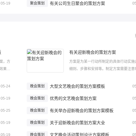
有关公司生日聚会的策划方案
05-19
聚会策划
0
板
有关迎新晚会的策划方案
案，方
方案是为某一行动所制定的具体行动实施
效果，
细则、步骤和安排等。制定方案需要注意
格式和
问题呢?下面小编给大家整理了有关迎新
理了举办
策划方案，希望大家喜欢！有关迎新晚会
大型文艺晚会的策划方案模板
05-24
晚会策划
0
家喜
划方案1一、活动背景金秋十月，桂花香
、...
优秀的文艺晚会策划方案
校园。随着军训的结束，新生们开始了大..
05-19
晚会策划
0
有关举办迎新晚会的策划方案模板
05-25
晚会策划
0
关于迎新晚会的策划方案大全
05-19
晚会策划
0
文艺晚会活动策划设计方案模板
05-19
晚会策划
0