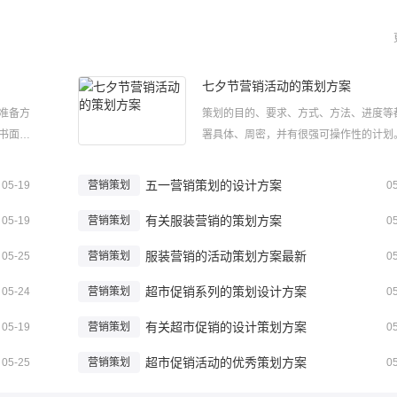
七夕节营销活动的策划方案
准备方
策划的目的、要求、方式、方法、进度等
书面的
署具体、周密，并有很强可操作性的计划
?下面小
划方案的格式和要求是什么样的呢?下面
，希望
大家整理了七夕节营销活动的策划方案，
五一营销策划的设计方案
05-19
营销策划
0
写1一、
大家喜欢！七夕节营销活动的策划方案1
..
有关服装营销的策划方案
动内容概要面向全校同学举办“SHOW...
05-19
营销策划
0
服装营销的活动策划方案最新
05-25
营销策划
0
超市促销系列的策划设计方案
05-24
营销策划
0
有关超市促销的设计策划方案
05-19
营销策划
0
超市促销活动的优秀策划方案
05-25
营销策划
0