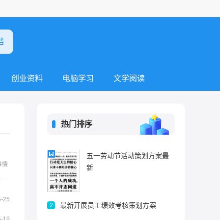
创业资料
电脑学习
文学阅读
热门排序
五一劳动节活动策划方案最
事情
新
理
 考
5-25
最新开展员工绩效考核策划方案
2
5-19