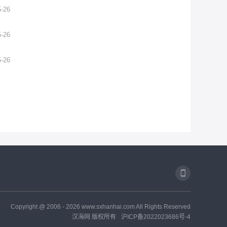
5-26
5-26
5-26
Copyright @ 2006 -
2026
www.sxhanhai.com All Rights Reserved
汉海网 版权所有
沪ICP备2022023686号-4