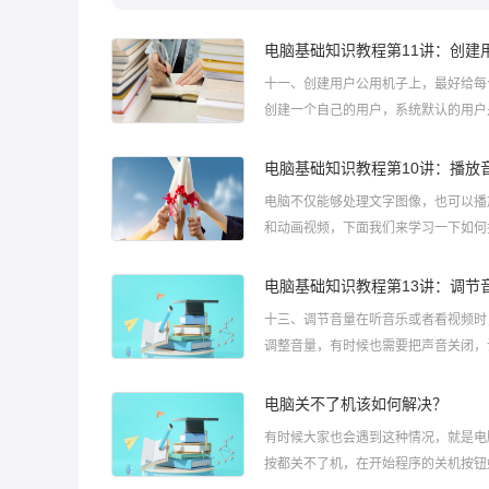
电脑基础知识教程第11讲：创建
十一、创建用户公用机子上，最好给每
创建一个自己的用户，系统默认的用户
Administrator，我们还可以创建其他
进入控制面板1）点“开始－控制面板”
电脑基础知识教程第10讲：播放
面板窗口；2）在窗口中找到“用户帐户
电脑不仅能够处理文字图像，也可以播
点击进入；2、创建用
和动画视频，下面我们来学习一下如何
乐；1、音乐文件1）类型 常见的音乐
Mp3格式、Wma格式，和CD格式等，
电脑基础知识教程第13讲：调节
能听音乐，没有视频；2）播放 音乐文
十三、调节音量在听音乐或者看视频时
件来播放，一般我们用附件里的
调整音量，有时候也需要把声音关闭，
静音，1、调节音量1）在桌面下边的
边有一个“系统托盘”，里面有一个小喇
电脑关不了机该如何解决？
这个就是音量控制图标；2）瞄准小喇
有时候大家也会遇到这种情况，就是电
鼠标左键，注意瞄准了再点，就可以
按都关不了机，在开始程序的关机按钮