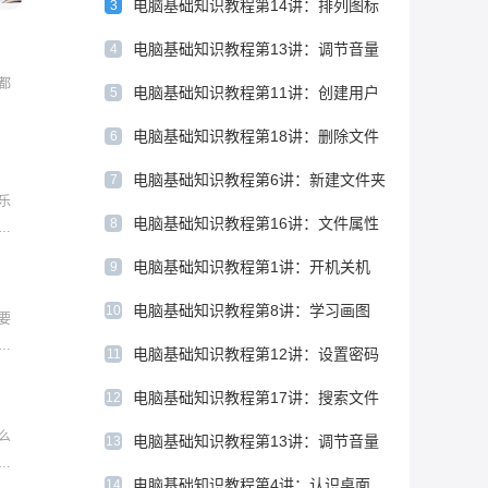
电脑基础知识教程第14讲：排列图标
3
电脑基础知识教程第13讲：调节音量
4
都
电脑基础知识教程第11讲：创建用户
5
电脑基础知识教程第18讲：删除文件
1、
6
控制
电脑基础知识教程第6讲：新建文件夹
7
标，
乐
电脑基础知识教程第16讲：文件属性
8
音
有
电脑基础知识教程第1讲：开机关机
9
般只
要软
电脑基础知识教程第8讲：学习画图
10
要
成
电脑基础知识教程第12讲：设置密码
11
栏右
电脑基础知识教程第17讲：搜索文件
标，
12
单击
么
电脑基础知识教程第13讲：调节音量
13
就
电脑基础知识教程第4讲：认识桌面
14