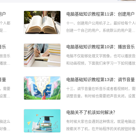
用户
电脑基础知识教程第11讲：创建用户
个人都
十一、创建用户公用机子上，最好给每个人
是
创建一个自己的用户，系统默认的用户是
用户；1、
Administrator，我们还可以创建其他用户；
进入控制
进入控制面板1）点“开始－控制面板”进入
音乐
电脑基础知识教程第10讲：播放音乐
”图标，
面板窗口；2）在窗口中找到“用户帐户”图
放音乐
电脑不仅能够处理文字图像，也可以播放音
点击进入；2、创建用
播放音
和动画视频，下面我们来学习一下如何播放
类型有
乐；1、音乐文件1）类型 常见的音乐类型
 一般只
Mp3格式、Wma格式，和CD格式等， 一
音量
电脑基础知识教程第13讲：调节音量
件需要软
能听音乐，没有视频；2）播放 音乐文件需
，需要
十三、调节音量在听音乐或者看视频时，需
件来播放，一般我们用附件里的
设置成
调整音量，有时候也需要把声音关闭，设置
任务栏右
静音，1、调节音量1）在桌面下边的任务
叭图标，
边有一个“系统托盘”，里面有一个小喇叭图
电脑关不了机该如何解决？
叭，单击
这个就是音量控制图标；2）瞄准小喇叭，
脑这么
有时候大家也会遇到这种情况，就是电脑这
鼠标左键，注意瞄准了再点，就可以
好像就
按都关不了机，在开始程序的关机按钮好像