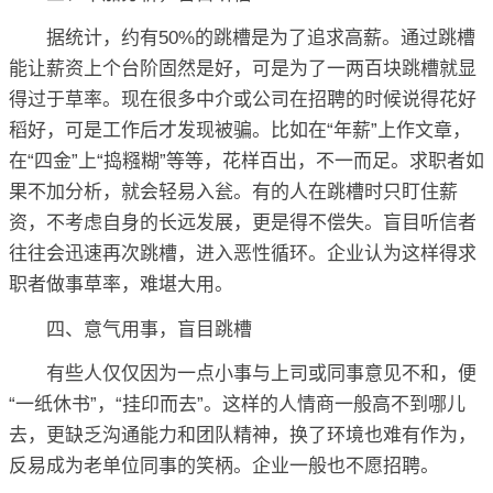
据统计，约有50%的跳槽是为了追求高薪。通过跳槽
能让薪资上个台阶固然是好，可是为了一两百块跳槽就显
得过于草率。现在很多中介或公司在招聘的时候说得花好
稻好，可是工作后才发现被骗。比如在“年薪”上作文章，
在“四金”上“捣糨糊”等等，花样百出，不一而足。求职者如
果不加分析，就会轻易入瓮。有的人在跳槽时只盯住薪
资，不考虑自身的长远发展，更是得不偿失。盲目听信者
往往会迅速再次跳槽，进入恶性循环。企业认为这样得求
职者做事草率，难堪大用。
四、意气用事，盲目跳槽
有些人仅仅因为一点小事与上司或同事意见不和，便
“一纸休书”，“挂印而去”。这样的人情商一般高不到哪儿
去，更缺乏沟通能力和团队精神，换了环境也难有作为，
反易成为老单位同事的笑柄。企业一般也不愿招聘。