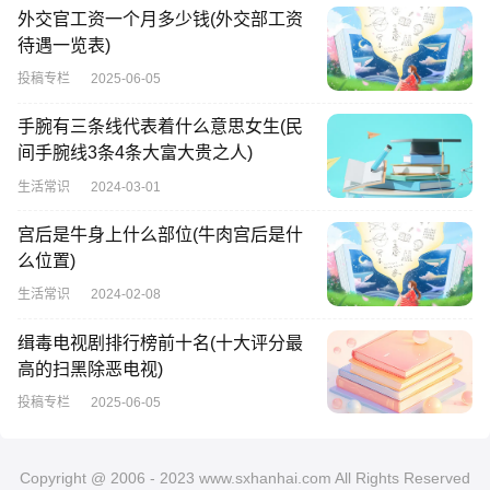
外交官工资一个月多少钱(外交部工资
待遇一览表)
投稿专栏
2025-06-05
手腕有三条线代表着什么意思女生(民
间手腕线3条4条大富大贵之人)
生活常识
2024-03-01
宫后是牛身上什么部位(牛肉宫后是什
么位置)
生活常识
2024-02-08
缉毒电视剧排行榜前十名(十大评分最
高的扫黑除恶电视)
投稿专栏
2025-06-05
Copyright @ 2006 -
2023
www.sxhanhai.com All Rights Reserved