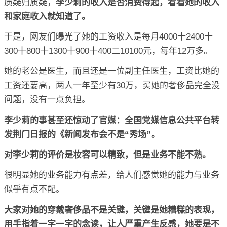
质疑归质疑，
李少莉的收入是否消费得起，看看她的收入
和家庭收入就知道了。
于是，网友们曝光了她的工资收入是每月4000十2400十
300十800十1300十900十400二10100元，每年12万多。
她的老公是医生，而且还是一位副主任医生，工资比她的
工资还要高，两人一年至少有30万，买她的奢侈品完全没
问题，没有一点负担。
李少莉的事甚至还惊动了官媒：全国党媒信息公共平台转
发荆门日报的《新闻发布会不是“秀场”。
对李少莉的评价是妆容可以精致，但是业务不能不熟。
很明显她的业务能力有点差，给人们感觉她的能力与业务
似乎有点不配。
大家对她的穿戴奢侈品不是关键，关键是她糟糕的表现，
用手指着一字一字的念读，让人严重产生反感，她要是不