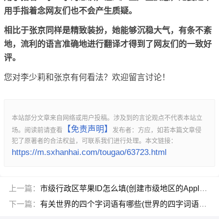
用手指着念网友们也不会产生质疑。
相比于张京同样是精致装扮，她能够沉稳大气，有条不紊
地，流利的语言准确地进行翻译才得到了网友们的一致好
评。
您对李少莉和张京有何看法？欢迎留言讨论！
本站部分文章来自网络或用户投稿。涉及到的言论观点不代表本站立
【免责声明】
场。阅读前请查看
发布者：方应，如若本篇文章侵
犯了原著者的合法权益，可联系我们进行处理。本文链接：
https://m.sxhanhai.com/tougao/63723.html
上一篇：
市级行政区苹果ID怎么填(创建市级地区的Apple ID方法)
下一篇：
有关世界的四个字词语有哪些(世界的四字词语大全)