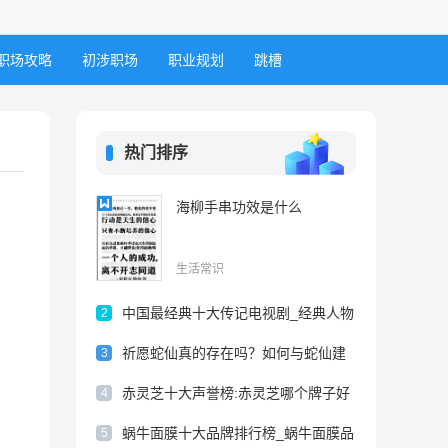
职场攻略
初涉职场
职业规划
跳槽
热门排序
海柳手串功效是什么
生活常识
中国最经典十大传记电视剧_经典人物
2
传记电视剧_最好看的历史人物传记电
祈愿蛇仙真的存在吗？如何与蛇仙建
3
视剧
立联系？
赤灵芝十大声誉榜:赤灵芝哪个牌子好
4
_赤灵芝品牌排行榜_赤灵芝十大品牌
蜗牛面膜十大品牌排行榜_蜗牛面膜品
5