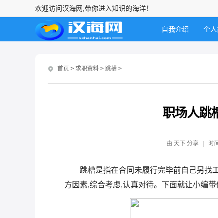
欢迎访问汉海网,带你进入知识的海洋！
自我介绍
个人
职场充电
首页
>
求职资料
>
跳槽
>
职场人跳
由
天下
分享
时
跳槽是指在合同未履行完毕前自己另找工
方因素,综合考虑,认真对待。下面就让小编