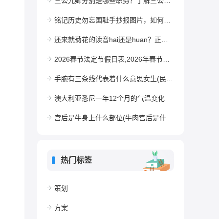
三公九卿分别是哪些职务？了解三公九卿的历史背景
铭记历史勿忘国耻手抄报图片，如何制作有意义的手抄报
还来就菊花的读音hai还是huan？正确读音解析
2026春节法定节假日表,2026年春节休10天
手腕有三条线代表着什么意思女生(民间手腕线3条4条大富大贵之人)
澳大利亚悉尼一年12个月的气温变化
宫后是牛身上什么部位(牛肉宫后是什么位置)
热门标签
策划
方案