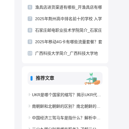
牌排名_蜗牛面膜品牌排行榜
渔具店进货渠道有哪些_开渔具店有哪
6
些注意事项
2025年荆州高中排名前十的学校 入学
7
条件是什么
石家庄邮电职业技术学院简介_石家庄
8
邮电职业技术学院怎么样
2025年移动4G卡有哪些流量套餐？套
9
餐价格是多少？
广西科技大学简介_广西科技大学地
10
址-大学百科
推荐文章
UKR是哪个国家的缩写？揭示UKR代表的国家
南朝鲜和北朝鲜的区别？南北朝鲜的政治与历史背景
中国经济三驾马车是指什么？解析中国经济的三大支柱