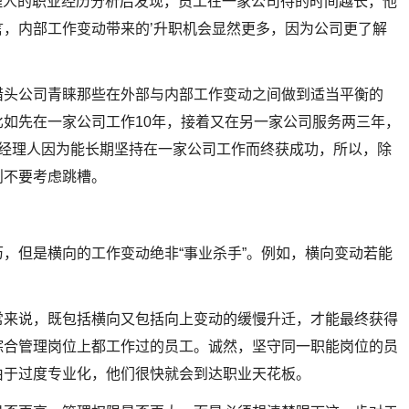
CEO经理人的职业经历分析后发现，员工在一家公司待的时间越长，他
，内部工作变动带来的’升职机会显然更多，因为公司更了解
猎头公司青睐那些在外部与内部工作变动之间做到适当平衡的
如先在一家公司工作10年，接着又在另一家公司服务两三年，
的经理人因为能长期坚持在一家公司工作而终获成功，所以，除
则不要考虑跳槽。
，但是横向的工作变动绝非“事业杀手”。例如，横向变动若能
常来说，既包括横向又包括向上变动的缓慢升迁，才能最终获得
综合管理岗位上都工作过的员工。诚然，坚守同一职能岗位的员
由于过度专业化，他们很快就会到达职业天花板。