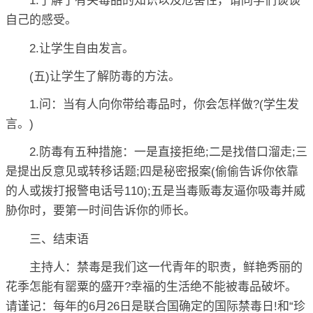
1.了解了有关毒品的知识以及危害性，请同学们谈谈
自己的感受。
2.让学生自由发言。
(五)让学生了解防毒的方法。
1.问：当有人向你带给毒品时，你会怎样做?(学生发
言。)
2.防毒有五种措施：一是直接拒绝;二是找借口溜走;三
是提出反意见或转移话题;四是秘密报案(偷偷告诉你依靠
的人或拨打报警电话号110);五是当毒贩毒友逼你吸毒并威
胁你时，要第一时间告诉你的师长。
三、结束语
主持人：禁毒是我们这一代青年的职责，鲜艳秀丽的
花季怎能有罂粟的盛开?幸福的生活绝不能被毒品破坏。
请谨记：每年的6月26日是联合国确定的国际禁毒日!和“珍