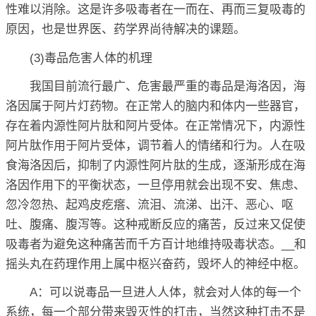
性难以消除。这是许多吸毒者在一而在、再而三复吸毒的
原因，也是世界医、药学界尚待解决的课题。
(3)毒品危害人体的机理
我国目前流行最广、危害最严重的毒品是海洛因，海
洛因属于阿片灯药物。在正常人的脑内和体内一些器官，
存在着内源性阿片肽和阿片受体。在正常情况下，内源性
阿片肽作用于阿片受体，调节着人的情绪和行为。人在吸
食海洛因后，抑制了内源性阿片肽的生成，逐渐形成在海
洛因作用下的平衡状态，一旦停用就会出现不安、焦虑、
忽冷忽热、起鸡皮疙瘩、流泪、流涕、出汗、恶心、呕
吐、腹痛、腹泻等。这种戒断反应的痛苦，反过来又促使
吸毒者为避免这种痛苦而千方百计地维持吸毒状态。__和
摇头丸在药理作用上属中枢兴奋药，毁坏人的神经中枢。
A：可以说毒品一旦进人人体，就会对人体的每一个
系统，每一个部分带来毁灭性的打击，当然这种打击不是