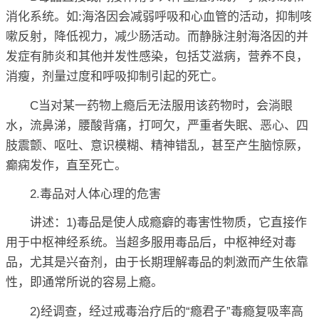
消化系统。如:海洛因会减弱呼吸和心血管的活动，抑制咳
嗽反射，降低视力，减少肠活动。而静脉注射海洛因的并
发症有肺炎和其他并发性感染，包括艾滋病，营养不良，
消瘦，剂量过度和呼吸抑制引起的死亡。
C当对某一药物上瘾后无法服用该药物时，会淌眼
水，流鼻涕，腰酸背痛，打呵欠，严重者失眠、恶心、四
肢震颤、呕吐、意识模糊、精神错乱，甚至产生脑惊厥，
癫痫发作，直至死亡。
2.毒品对人体心理的危害
讲述：1)毒品是使人成瘾癖的毒害性物质，它直接作
用于中枢神经系统。当超多服用毒品后，中枢神经对毒
品，尤其是兴奋剂，由于长期理解毒品的刺激而产生依靠
性，即通常所说的容易上瘾。
2)经调查，经过戒毒治疗后的“瘾君子”毒瘾复吸率高