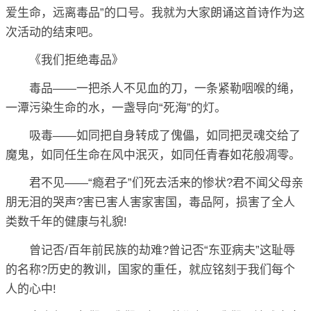
爱生命，远离毒品”的口号。我就为大家朗诵这首诗作为这
次活动的结束吧。
《我们拒绝毒品》
毒品——一把杀人不见血的刀，一条紧勒咽喉的绳，
一潭污染生命的水，一盏导向“死海”的灯。
吸毒——如同把自身转成了傀儡，如同把灵魂交给了
魔鬼，如同任生命在风中泯灭，如同任青春如花般凋零。
君不见——“瘾君子”们死去活来的惨状?君不闻父母亲
朋无泪的哭声?害已害人害家害国，毒品阿，损害了全人
类数千年的健康与礼貌!
曾记否/百年前民族的劫难?曾记否“东亚病夫”这耻辱
的名称?历史的教训，国家的重任，就应铭刻于我们每个
人的心中!