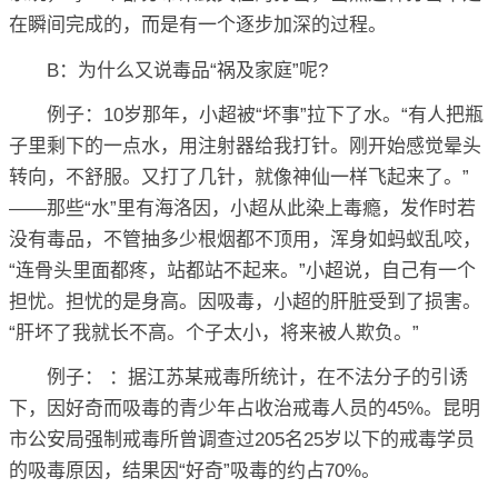
在瞬间完成的，而是有一个逐步加深的过程。
B：为什么又说毒品“祸及家庭”呢?
例子：10岁那年，小超被“坏事”拉下了水。“有人把瓶
子里剩下的一点水，用注射器给我打针。刚开始感觉晕头
转向，不舒服。又打了几针，就像神仙一样飞起来了。”
——那些“水”里有海洛因，小超从此染上毒瘾，发作时若
没有毒品，不管抽多少根烟都不顶用，浑身如蚂蚁乱咬，
“连骨头里面都疼，站都站不起来。”小超说，自己有一个
担忧。担忧的是身高。因吸毒，小超的肝脏受到了损害。
“肝坏了我就长不高。个子太小，将来被人欺负。”
例子： ：据江苏某戒毒所统计，在不法分子的引诱
下，因好奇而吸毒的青少年占收治戒毒人员的45%。昆明
市公安局强制戒毒所曾调查过205名25岁以下的戒毒学员
的吸毒原因，结果因“好奇”吸毒的约占70%。