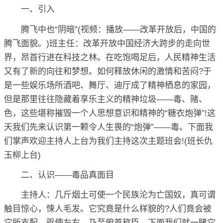
一、引入
腾飞中也“阴暗”(视频：播放——改革开放后，中国的
腾飞面貌。)班主任：改革开放中国经济大跨步的走向世
界，昂首行进在科技之林。在吃饱喝足后，人民精神生活
又有了新的向往和梦想。如何释放休闲的激情和苦闷?于
是一些娱乐场所酒吧、舞厅、迪厅成了精神栖息的家园，
但是那里往往隐藏着享乐主义的精神垃圾——毒、赌、
色，这些堪称摧毁一个人思想意识和精神的“糖衣炮弹”!这
天我们先来认识第一颗令人生畏的“炮弹”——毒。下面我
们掌声欢迎主持人上台为我们主持这次主题班会!(班长仇
玉柳上台)
二、认识——毒品真面目
主持人：几斤烟土可使一个民族沦为亡国奴，真可谓
触目惊心，悚人毛发。它究竟是什么样貌的?人们竟会被
它所支配，驱使左右，乃至俯首称臣。下面我们就一睹它