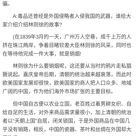
骗。
A:毒品还曾经是外国侵略者入侵我国的武器，谁给大
家介绍介绍林则徐的故事?
(在1839年3月的一天，广州万人空巷，成千上万的人
挤在珠江两岸，争着目睹钦差大臣林则徐的风采，同时也
在等待他完成一件大事，就是销烟!
林则徐为什么要销烟呢，这还要从当时的鸦片走私猖
獗说起。嘉庆皇帝后期，清朝的统治越来越衰落，而此时
欧美国家发展却很快，欧美国家的商人把人口众多、地域
广阔的中国，作为他们海外市场扩张的主要目标。
但中国自古便以农业立国，老百姓过着男耕女织、自
给自足的生活，对外来商品需求量很小，加上清朝的统治
者以“天朝上国”自居，闭关锁国，于是外国商品在中国几
乎没有销路，相反，中国的瓷器、茶叶和丝绸在外国却大