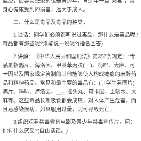
瘟疫，最容易感染的也是青少年。青少年一旦“染毒”，其
身心健康受到的损害，远大于成人。
二、什么是毒品及毒品的种类。
1.谈话：同学们必须都听说过毒品，那什么是毒品呢?
毒品都有那些呢?谁能说一说呢?(指名回答)
2.讲解：《中华人民共和国刑法》第357条规定：“毒
品是指鸦片、海洛因、甲基苯丙胺(__)、吗啡、大麻、可
卡因以及国家规定管制的其他能够使人构成瘾癖的麻醉药
品和精神药品。常见和最主要的毒品有：(让学生看图片)
鸦片、吗啡、海洛因、__、摇头丸、可卡因、止咳水、大
麻等。这些毒品长期吸食都会成瘾，对人体产生危害，而
且易感染疾病。如果服用过量，则可导致死亡。
3.组织观看禁毒教育电影及青少年禁毒宣传片，问：
你有什么感受?(自由谈话。)