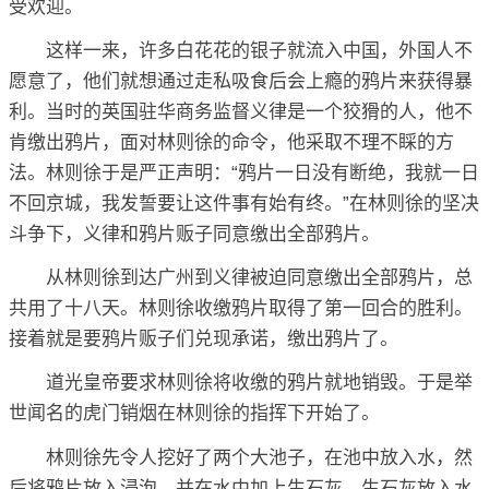
受欢迎。
这样一来，许多白花花的银子就流入中国，外国人不
愿意了，他们就想通过走私吸食后会上瘾的鸦片来获得暴
利。当时的英国驻华商务监督义律是一个狡猾的人，他不
肯缴出鸦片，面对林则徐的命令，他采取不理不睬的方
法。林则徐于是严正声明：“鸦片一日没有断绝，我就一日
不回京城，我发誓要让这件事有始有终。”在林则徐的坚决
斗争下，义律和鸦片贩子同意缴出全部鸦片。
从林则徐到达广州到义律被迫同意缴出全部鸦片，总
共用了十八天。林则徐收缴鸦片取得了第一回合的胜利。
接着就是要鸦片贩子们兑现承诺，缴出鸦片了。
道光皇帝要求林则徐将收缴的鸦片就地销毁。于是举
世闻名的虎门销烟在林则徐的指挥下开始了。
林则徐先令人挖好了两个大池子，在池中放入水，然
后将鸦片放入浸泡，并在水中加上生石灰。生石灰放入水