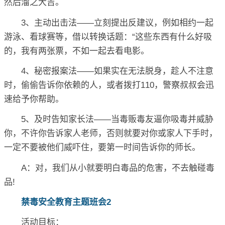
然后溜之大吉。
3、主动出击法——立刻提出反建议，例如相约一起
游泳、看球赛等，借以转换话题：“这些东西有什么好吸
的，我有两张票，不如一起去看电影。
4、秘密报案法——如果实在无法脱身，趁人不注意
时，偷偷告诉你依赖的人，或者拨打110，警察叔叔会迅
速给予你帮助。
5、及时告知家长法——当毒贩毒友逼你吸毒并威胁
你，不许你告诉家人老师，否则就要对你或家人下手时，
一定不要被他们威吓住，要第一时间告诉你的师长。
A：对，我们从小就要明白毒品的危害，不去触碰毒
品!
禁毒安全教育主题班会2
活动目标：